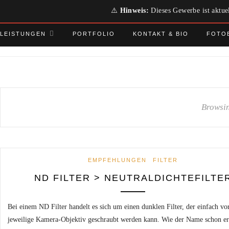
⚠️
Hinweis:
Dieses Gewerbe ist aktuel
LEISTUNGEN
PORTFOLIO
KONTAKT & BIO
FOTO
Browsi
EMPFEHLUNGEN
FILTER
ND FILTER > NEUTRALDICHTEFILTE
Bei einem ND Filter handelt es sich um einen dunklen Filter, der einfach vo
jeweilige Kamera-Objektiv geschraubt werden kann. Wie der Name schon e