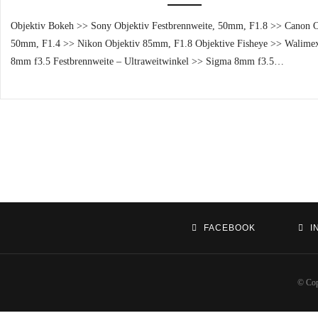
Objektiv Bokeh >> Sony Objektiv Festbrennweite, 50mm, F1.8 >> Canon O
50mm, F1.4 >> Nikon Objektiv 85mm, F1.8 Objektive Fisheye >> Walime
8mm f3.5 Festbrennweite – Ultraweitwinkel >> Sigma 8mm f3.5…
FACEBOOK
I
© Cop