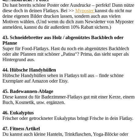
Du hast bereits schöne Poster oder Ausdrucke – perfekt! Dann nütze
diese doch in deinen Flatlays. Bei >>
Myposter
kannst du nicht nur
deine eigenen Bilder drucken lassen, sondern auch aus vielen
Motiven wählen. (Und wenn du dich zum Newsletter von Myposter
anmeldest, kannst du dir außerdem 10% Rabatt sichern.)
43. Schneidebretter aus Holz / abgenütztes Backblech oder
Pfanne
Super für Food-Flatlays. Hast du noch ein abgenütztes Backblech
oder alte Pfannen mit schöner „Patina“? Prima, das sieht super als
Hintergrund aus.
44. Hübsche Handyhüllen
Hübsche Handyhüllen sehen in Flatlays toll aus – finde schöne
Exemplare auf Amazon oder Etsy.
45. Badewannen-Ablage
Diese kannst du für Badezimmer-Flatlays gut mit einer Kerze, einem
Buch, Kosmetik, usw. ergänzen.
46. Eukalyptus
Frischer oder getrockneter Eukalyptus bringt Frische in dein Flatlay.
47. Fitness Artikel
Du kannst auch kleine Hanteln, Trinkflaschen, Yoga-Blöcke oder