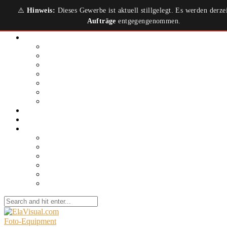
⚠️
Hinweis:
Dieses Gewerbe ist aktuell stillgelegt. Es werden derze
Aufträge
entgegengenommen.
Leistungen
Produktfotografie
Schmuckfoto.video
Immobilienfoto.video
Hotelfoto.video
Digital & Visual Content Creation
Food & Beverage Content
UGC Agentur
Portfolio
Kontakt & Bio
Fotoblog
Einsteigerkamera
Foto-Equipment
Kamera-Einstellungen
Foto-Shooting
Bildbearbeitung
Social Media Content
Foto-Equipment