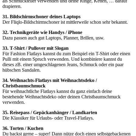
als Schmuckteller verwenden und deine Ringe, Ketten, … darauf
drapieren.
31. Bildschirmschoner deines Laptops
Der Fliqlo-Bildschirmschoner ist mittlerweile schon sehr bekannt.
32. Technikgeräte wie Handys / iPhone
Dazu passen auch gut Laptops, Planner, Brillen, usw.
33. T-Shirt / Pullover mit Slogan
Für Fashion Flatlays kannst du zum Beispiel ein T-Shirt oder einen
Pulli mit einem Spruch verwenden. Und kombiniere kannst du
dieses zB. einer umgeschlagenen Jeans, Schmuck oder ein paar
hübschen Sandalen.
34. Weihnachts-Flatlays mit Weihnachtsdeko /
Christbaumschmuck
Für weihnachtliche Flatlays kannst du ganz einfach deine
bestehende Weihnachtsdeko oder deinen Christbaumschmuck
verwenden.
35. Reisepass / Gepäckanhänger / Landkarten
Die Klassiker für Urlaubs- oder Travel-Flatlays.
36. Torten / Kuchen
Du backst gerne – super! Dann nütze doch einen selbstgebackenen