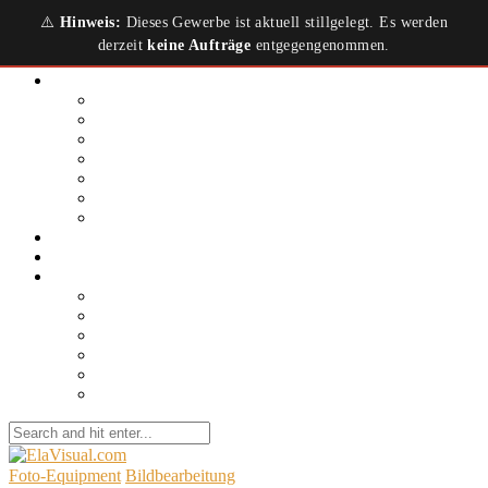
⚠️
Hinweis:
Dieses Gewerbe ist aktuell stillgelegt. Es werden
derzeit
keine Aufträge
entgegengenommen.
Leistungen
Produktfotografie
Schmuckfoto.video
Immobilienfoto.video
Hotelfoto.video
Digital & Visual Content Creation
Food & Beverage Content
UGC Agentur
Portfolio
Kontakt & Bio
Fotoblog
Einsteigerkamera
Foto-Equipment
Kamera-Einstellungen
Foto-Shooting
Bildbearbeitung
Social Media Content
Foto-Equipment
Bildbearbeitung