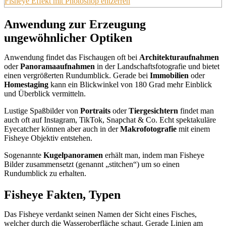
Fisheye Effekt mit Photoshop entzerren
Anwendung zur Erzeugung
ungewöhnlicher Optiken
Anwendung findet das Fischaugen oft bei
Architekturaufnahmen
oder
Panoramaaufnahmen
in der Landschaftsfotografie und bietet
einen vergrößerten Rundumblick. Gerade bei
Immobilien
oder
Homestaging
kann ein Blickwinkel von 180 Grad mehr Einblick
und Überblick vermitteln.
Lustige Spaßbilder von
Portraits
oder
Tiergesichtern
findet man
auch oft auf Instagram, TikTok, Snapchat & Co. Echt spektakuläre
Eyecatcher können aber auch in der
Makrofotografie
mit einem
Fisheye Objektiv entstehen.
Sogenannte
Kugelpanoramen
erhält man, indem man Fisheye
Bilder zusammensetzt (genannt „stitchen“) um so einen
Rundumblick zu erhalten.
Fisheye Fakten, Typen
Das Fisheye verdankt seinen Namen der Sicht eines Fisches,
welcher durch die Wasseroberfläche schaut. Gerade Linien am